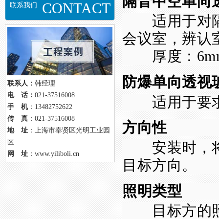
隔音中空单向
CONTACT
联系我们
适用于对隔
会议室，辨认
厚度：
6m
防爆单向透视
联系人：
韩经理
电 话：
021-37516008
适用于要求
手 机
：13482752622
传 真
：021-37516008
方向性
地 址
：上海市奉贤区光明工业园
区
安装时，将
网 址
：www.yiliboli.cn
目标方向。
照明类型
目标方的照