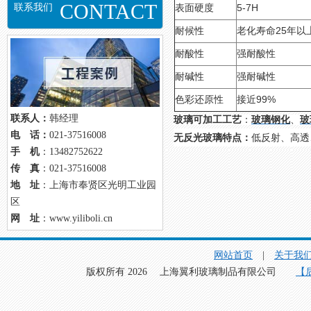
CONTACT
联系我们
5-7H
表面硬度
25
耐候性
老化寿命
年以
耐酸性
强耐酸性
耐碱性
强耐碱性
99%
色彩还原性
接近
联系人：
韩经理
玻璃可加工工艺
：
玻璃钢化
、
玻
电 话：
021-37516008
无反光玻璃特点：
低反射、高透
手 机
：13482752622
传 真
：021-37516008
地 址
：上海市奉贤区光明工业园
区
网 址
：www.yiliboli.cn
网站首页
|
关于我
版权所有 2026 上海翼利玻璃制品有限公司
【